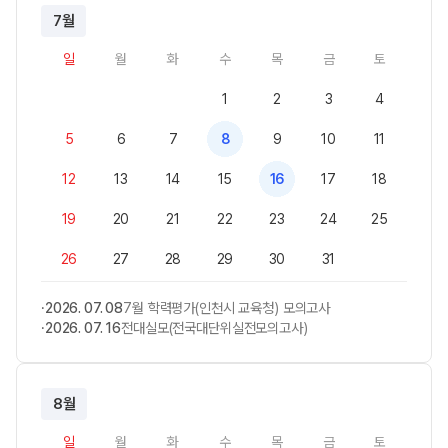
7월
일
월
화
수
목
금
토
1
2
3
4
5
6
7
8
9
10
11
12
13
14
15
16
17
18
19
20
21
22
23
24
25
26
27
28
29
30
31
2026. 07. 08
7월 학력평가(인천시 교육청) 모의고사
2026. 07. 16
전대실모(전국대단위실전모의고사)
8월
일
월
화
수
목
금
토