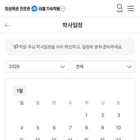
BETA
학사일정
학원 주요 학사일정을 미리 확인하고, 일정에 맞춰 준비하세요.
2026
전체
1월
일
월
화
수
목
금
토
1
2
3
4
5
6
7
8
9
10