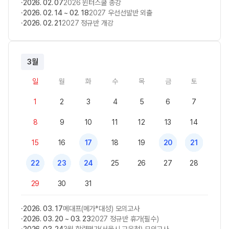
2026. 02. 07
2026 윈터스쿨 종강
2026. 02. 14 ~ 02. 18
2027 우선선발반 외출
2026. 02. 21
2027 정규반 개강
3월
일
월
화
수
목
금
토
1
2
3
4
5
6
7
8
9
10
11
12
13
14
15
16
17
18
19
20
21
22
23
24
25
26
27
28
29
30
31
2026. 03. 17
메대프(메가*대성) 모의고사
2026. 03. 20 ~ 03. 23
2027 정규반 휴가(필수)
2026. 03. 24
3월 학력평가(서울시 교육청) 모의고사