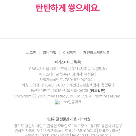
탄탄하게 쌓으세요.
로그인
회원가입
이용약관
개인정보처리방침
메가스터디교육(주)
06643 서울 서초구 효령로 321 (서초동, 덕원빌딩)
메가스터디교육(주)
대표이사: 손성은 |
사업자등록번호: 780-87-00034
|
학원 고객센터: 1588-7887
| 개인정보보호책임자: 김영무
|
통신판매번호: 2015-서울서초-0678
[정보확인]
Copyright ⓒ 2015 megastudyEdu.Co.Ltd. All right reserved.
최상위권 전문관 러셀 기숙학원
경기도 용인시 처인구 원삼면 모래실로 16(구주소 : 경기도 용인시 처인구
원삼면 사암리 8-1) 사업자등록번호 641-85-00040│대표자 : 최용진
문의전화 : 031) 326-5000│FAX : 031) 326-5001 |