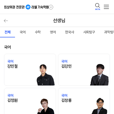
BETA
선생님
전체
국어
수학
영어
한국사
사회탐구
과학탐
국어
국어
국어
강민철 선생님 홈 바로가기
김강민 선생님 홈 바로가기
강민철
김강민
국어
국어
김정원 선생님 홈 바로가기
김창룡 선생님 홈 바로가기
김정원
김창룡