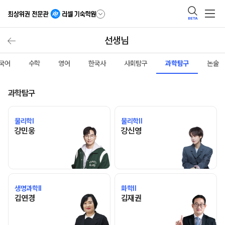
BETA
선생님
국어
수학
영어
한국사
사회탐구
과학탐구
논술
과학탐구
물리학I
물리학II
강민웅 선생님 홈 바로가기
강신영 선생님 홈 바로가기
강민웅
강신영
생명과학II
화학II
김연경 선생님 홈 바로가기
김재권 선생님 홈 바로가기
김연경
김재권