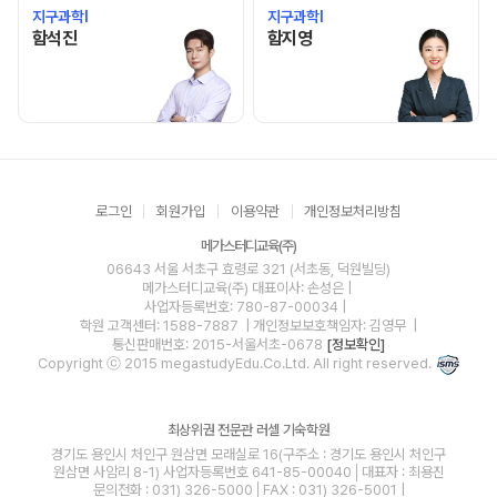
지구과학I
지구과학I
함석진 선생님 홈 바로가기
함지영 선생님 홈 바로가기
함석진
함지영
로그인
회원가입
이용약관
개인정보처리방침
메가스터디교육(주)
06643 서울 서초구 효령로 321 (서초동, 덕원빌딩)
메가스터디교육(주)
대표이사: 손성은 |
사업자등록번호: 780-87-00034
|
학원 고객센터: 1588-7887
| 개인정보보호책임자: 김영무
|
통신판매번호: 2015-서울서초-0678
[정보확인]
Copyright ⓒ 2015 megastudyEdu.Co.Ltd. All right reserved.
최상위권 전문관 러셀 기숙학원
경기도 용인시 처인구 원삼면 모래실로 16(구주소 : 경기도 용인시 처인구
원삼면 사암리 8-1) 사업자등록번호 641-85-00040│대표자 : 최용진
문의전화 : 031) 326-5000│FAX : 031) 326-5001 |