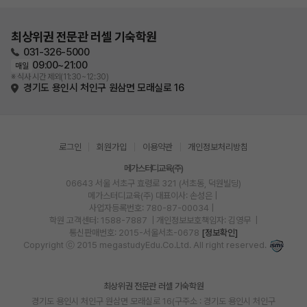
최상위권 전문관 러셀 기숙학원
031-326-5000
09:00~21:00
매일
※ 식사 시간 제외(11:30~12:30)
경기도 용인시 처인구 원삼면 모래실로 16
로그인
회원가입
이용약관
개인정보처리방침
메가스터디교육(주)
06643 서울 서초구 효령로 321 (서초동, 덕원빌딩)
메가스터디교육(주)
대표이사: 손성은 |
사업자등록번호: 780-87-00034
|
학원 고객센터: 1588-7887
| 개인정보보호책임자: 김영무
|
통신판매번호: 2015-서울서초-0678
[정보확인]
Copyright ⓒ 2015 megastudyEdu.Co.Ltd. All right reserved.
최상위권 전문관 러셀 기숙학원
경기도 용인시 처인구 원삼면 모래실로 16(구주소 : 경기도 용인시 처인구