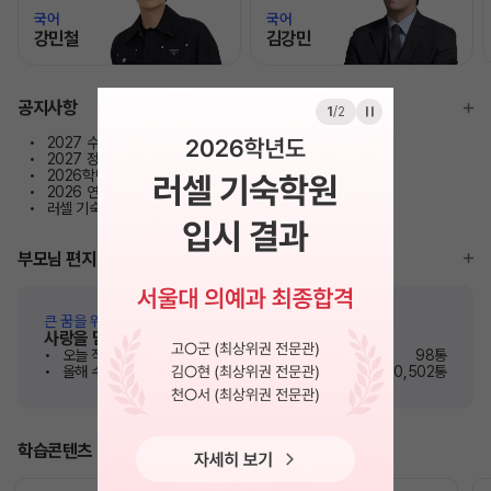
국어
국어
강민철
김강민
모바일이동
모바일이동
공지사항
1
/
2
2027 수시 합격예측 서비스 이용안내
N
2027 정규반 - 학부모님 오리엔테이션 주요 Q&A 요약
2026학년도 최상위권 전문관 러셀기숙 주요대학 합격현황
2026 연간학사 일정
러셀 기숙학원 최상위권 전문관 오픈
부모님 편지
큰 꿈을 위해 노력하고 있는 자녀들에게
사랑을 담은 따뜻한 응원 메시지
오늘 작성된 편지
98통
올해 수험생에게 전달된 편지
60,502통
학습콘텐츠