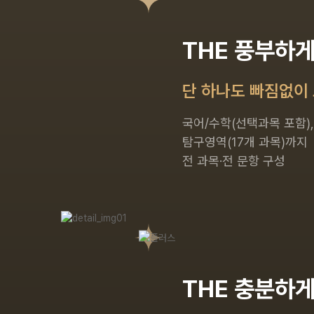
THE 풍부하
단 하나도 빠짐없이
국어/수학(선택과목 포함),
탐구영역(17개 과목)까지
전 과목·전 문항 구성
THE 충분하