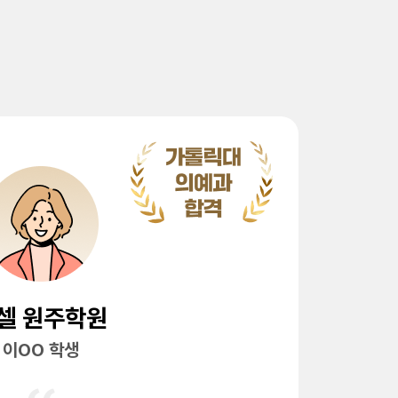
셀 원주학원
이OO 학생