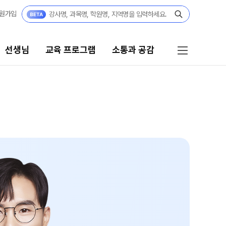
원가입
선생님
교육 프로그램
소통과 공감
프로그램
소통과 공감
리 시스템
공지사항
 자습전용관
부모님 공간
부모님 편지
 콘텐츠
캠퍼스 생활
 모의고사
주간 식단표
위 실전 모의고사
학원 상담
 더 프리미엄 모의고사
모의고사
자주 묻는 질문