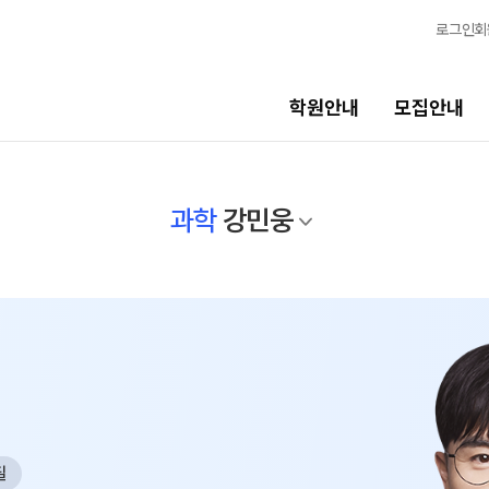
로그인
회
학원안내
모집안내
선생님
교육 
과학
강민웅
선생님
학생 관
전체
바른공부
국어
N
완전학습
수학
OMEGA
영어
전국 대단
한국사
메가X대성
사회탐구
필
ALPHA 
과학탐구