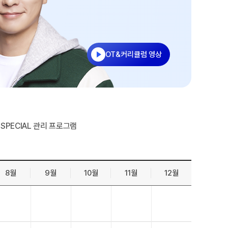
젠
온라인 상담
능 적중 문항
방문상담 예약
원장과 소통하기
줄
OT&커리큘럼 영상
설명회·공개특강
표
특별 혜택
특별 지원
SPECIAL 관리 프로그램
트 리포트
 QUBE
8월
9월
10월
11월
12월