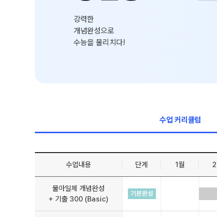
학원 시설
입학준비물
강력한
입학 자료 신청
개념완성으로
위치안내
수능을 물리치다!
환불 규정
2026 입시 결과
수업 커리큘럼
수업내용
단계
1월
물아일체 개념완성
+ 기출 300 (Basic)