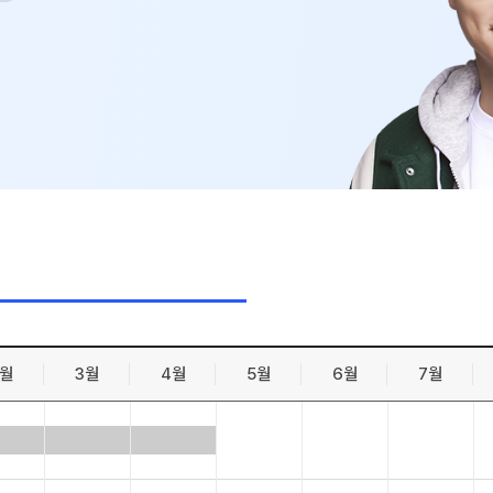
수학 아이
논술
2026 수
학습스케
학사일정
하루 일과
재원생 
메가패스 
메가 스마
질문답변 앱
2월
3월
4월
5월
6월
7월