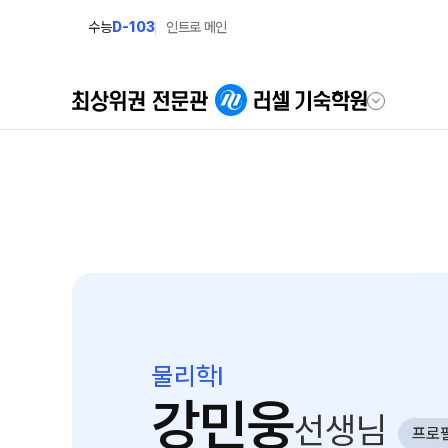
수능
D-103
인트로 메인
학원안내
모집안내
러셀 기숙 이야기
모집요강
2027 윈터스쿨
러셀 기숙의 진심
N
2027 윈터플러스
학습환경에 대한 생각
2027 반수반
먹거리에 대한 생각
2027 N수 정규반
위생/안전에 대한 생각
물리학I
장학제도
강민웅
학원 둘러보기
선생님
프로
입학 준비
사이버 투어