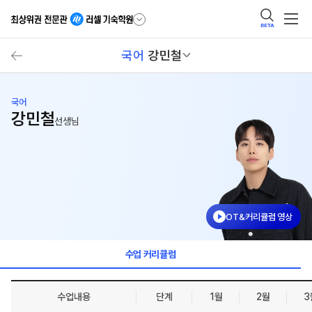
BETA
국어
강민철
국어
강민철
선생님
OT&커리큘럼 영상
수업 커리큘럼
수업내용
단계
1월
2월
3