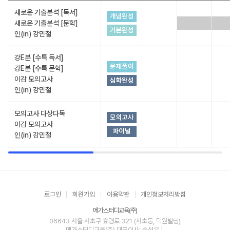
새로운 기출분석 [독서]
새로운 기출분석 [문학]
인(in) 강민철
강E분 [수특 독서]
강E분 [수특 문학]
이감 모의고사
인(in) 강민철
모의고사 다상다독
이감 모의고사
인(in) 강민철
로그인
회원가입
이용약관
개인정보처리방침
메가스터디교육(주)
06643 서울 서초구 효령로 321 (서초동, 덕원빌딩)
메가스터디교육(주)
대표이사: 손성은 |