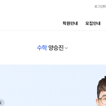
로그인
회
학원안내
모집안내
선생님
교육 
수학
양승진
선생님
학생 관
전체
바른공부
국어
N
완전학습
수학
OMEGA
영어
전국 대단
한국사
메가X대성
사회탐구
필
ALPHA 
과학탐구