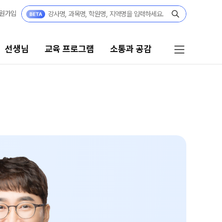
원가입
선생님
교육 프로그램
소통과 공감
프로그램
소통과 공감
리 시스템
공지사항
 자습전용관
부모님 공간
부모님 편지
 콘텐츠
캠퍼스 생활
 모의고사
주간 식단표
위 실전 모의고사
학원 상담
 더 프리미엄 모의고사
모의고사
자주 묻는 질문