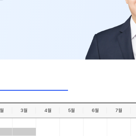
수학 아이
논술
2026 수
학습스케
학사일정
하루 일과
재원생 
메가패스 
메가 스마
질문답변 앱
2월
3월
4월
5월
6월
7월