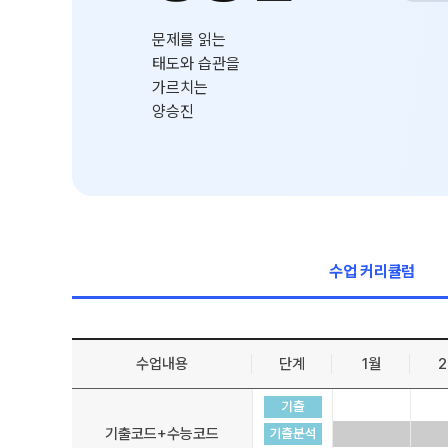
학원 시설
입학준비물
문제를 읽는
입학 자료 신청
태도와 습관을
위치안내
가르치는
환불 규정
2026 입시 결과
양승진
수업 커리큘럼
수업내용
단계
1월
기출코드+수능코드