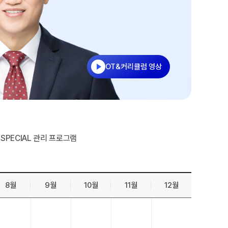
젠
온라인 상담
능 적중 문항
방문상담 예약
원장과 소통하기
줄
설명회·공개특강
OT&커리큘럼 영상
표
특별 혜택
특별 지원
트 리포트
SPECIAL 관리 프로그램
 QUBE
8월
9월
10월
11월
12월