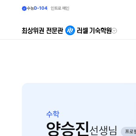
수능
D-104
인트로 메인
학원안내
모집안내
러셀 기숙 이야기
모집요강
2027 윈터스쿨
러셀 기숙의 진심
N
2027 윈터플러스
학습환경에 대한 생각
2027 반수반
먹거리에 대한 생각
2027 N수 정규반
위생/안전에 대한 생각
수학
장학제도
양승진
학원 둘러보기
선생님
프로
입학 준비
사이버 투어