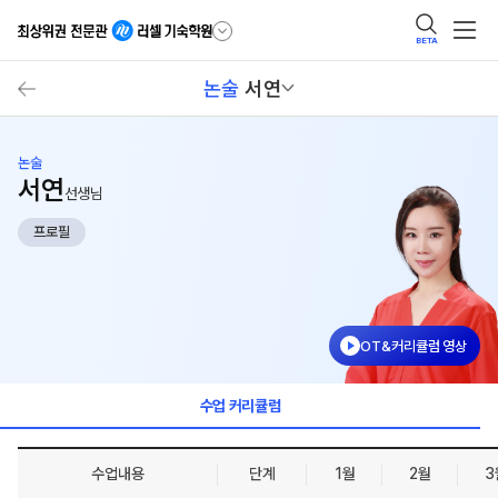
BETA
논술
서연
논술
서연
선생님
프로필
OT&커리큘럼 영상
수업 커리큘럼
수업내용
단계
1월
2월
3