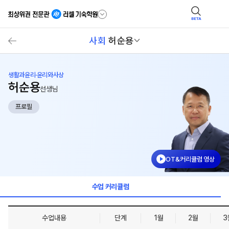
BETA
사회
허순용
생활과윤리·윤리와사상
허순용
선생님
프로필
OT&커리큘럼 영상
수업 커리큘럼
수업내용
단계
1월
2월
3