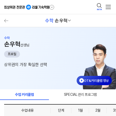
BETA
수학
손우혁
수학
손우혁
선생님
프로필
상위권의 가장 확실한 선택
OT&커리큘럼 영상
수업 커리큘럼
SPECIAL 관리 프로그램
수업내용
단계
1월
2월
3