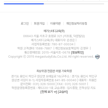
로그인
회원가입
이용약관
개인정보처리방침
메가스터디교육(주)
06643 서울 서초구 효령로 321 (서초동, 덕원빌딩)
메가스터디교육(주)
대표이사: 손성은 |
사업자등록번호: 780-87-00034
|
학원 고객센터: 1588-7887
| 개인정보보호책임자: 김영무
|
통신판매번호: 2015-서울서초-0678
[정보확인]
Copyright ⓒ 2015 megastudyEdu.Co.Ltd. All right reserved.
최상위권 전문관 러셀 기숙학원
경기도 용인시 처인구 원삼면 모래실로 16(구주소 : 경기도 용인시 처인구
원삼면 사암리 8-1) 사업자등록번호 641-85-00040│대표자 : 최용진
문의전화 : 031) 326-5000│FAX : 031) 326-5001 |
학원운영등록증번호 : 제5220-1호 교습과정 : 입시종합, 진학상담·지도
[전체 보기
]
[교습비]
blog
youtube
insta