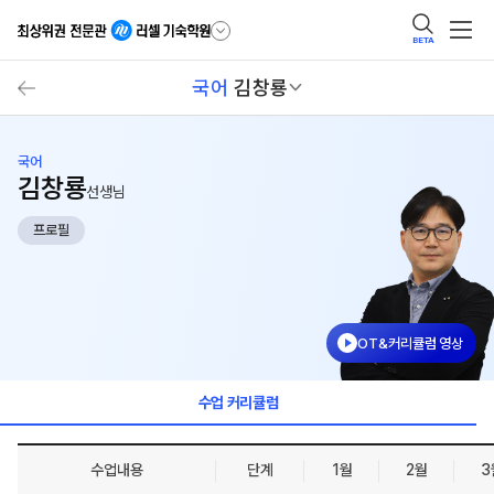
BETA
국어
김창룡
국어
김창룡
선생님
프로필
OT&커리큘럼 영상
수업 커리큘럼
수업내용
단계
1월
2월
3