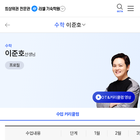
BETA
수학
이준호
수학
이준호
선생님
프로필
OT&커리큘럼 영상
수업 커리큘럼
수업내용
단계
1월
2월
3