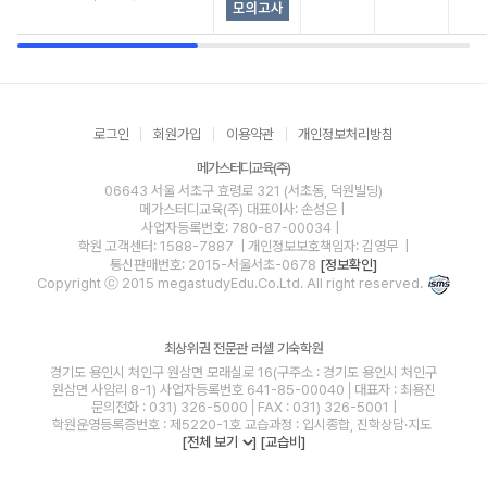
로그인
회원가입
이용약관
개인정보처리방침
메가스터디교육(주)
06643 서울 서초구 효령로 321 (서초동, 덕원빌딩)
메가스터디교육(주)
대표이사: 손성은 |
사업자등록번호: 780-87-00034
|
학원 고객센터: 1588-7887
| 개인정보보호책임자: 김영무
|
통신판매번호: 2015-서울서초-0678
[정보확인]
Copyright ⓒ 2015 megastudyEdu.Co.Ltd. All right reserved.
최상위권 전문관 러셀 기숙학원
경기도 용인시 처인구 원삼면 모래실로 16(구주소 : 경기도 용인시 처인구
원삼면 사암리 8-1) 사업자등록번호 641-85-00040│대표자 : 최용진
문의전화 : 031) 326-5000│FAX : 031) 326-5001 |
학원운영등록증번호 : 제5220-1호 교습과정 : 입시종합, 진학상담·지도
[전체 보기
]
[교습비]
blog
youtube
insta