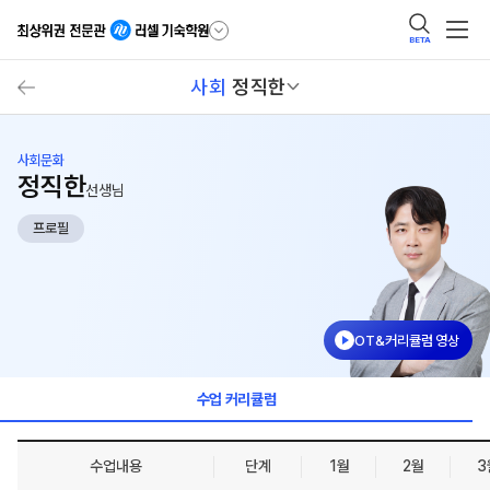
BETA
사회
정직한
사회문화
정직한
선생님
프로필
OT&커리큘럼 영상
수업 커리큘럼
수업내용
단계
1월
2월
3