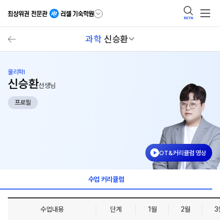
BETA
과학
신승환
물리학I
신승환
선생님
프로필
OT&커리큘럼 영상
수업 커리큘럼
수업내용
단계
1월
2월
3