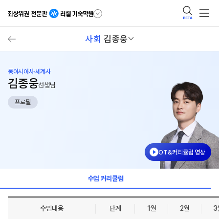
BETA
사회
김종웅
동아시아사·세계사
김종웅
선생님
프로필
OT&커리큘럼 영상
수업 커리큘럼
수업내용
단계
1월
2월
3