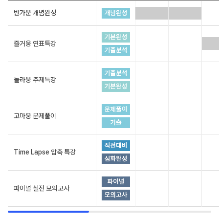
반가운 개념완성
즐거웅 연표특강
놀라웅 주제특강
고마웅 문제풀이
Time Lapse 압축 특강
파이널 실전 모의고사