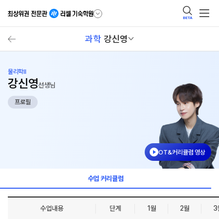
BETA
과학
강신영
물리학II
강신영
선생님
프로필
OT&커리큘럼 영상
수업 커리큘럼
수업내용
단계
1월
2월
3