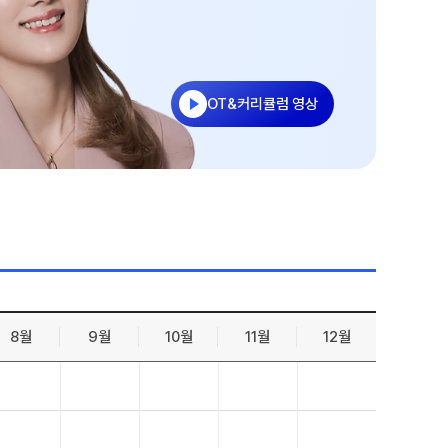
젠
온라인 상담
능 적중 문항
방문상담 예약
원장과 소통하기
줄
OT&커리큘럼 영상
설명회·공개특강
표
특별 혜택
특별 지원
트 리포트
 QUBE
8월
9월
10월
11월
12월