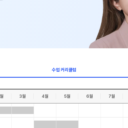
수학 아이
논술
2026 수
학습스케
학사일정
하루 일과
재원생 
메가패스 
수업 커리큘럼
메가 스마
질문답변 앱
2월
3월
4월
5월
6월
7월