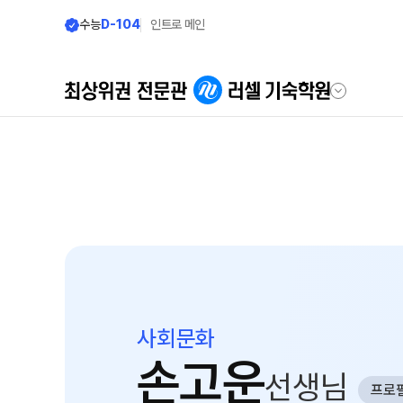
수능
D-104
인트로 메인
학원안내
모집안내
러셀 기숙 이야기
모집요강
2027 윈터스쿨
러셀 기숙의 진심
N
2027 윈터플러스
학습환경에 대한 생각
2027 반수반
먹거리에 대한 생각
2027 N수 정규반
위생/안전에 대한 생각
사회문화
장학제도
손고운
학원 둘러보기
선생님
프로
입학 준비
사이버 투어