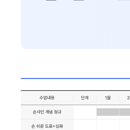
학원 시설
입학준비물
입학 자료 신청
위치안내
환불 규정
2026 입시 결과
수업내용
단계
1월
손샤인 개념 정규
손 쉬운 도표+심화