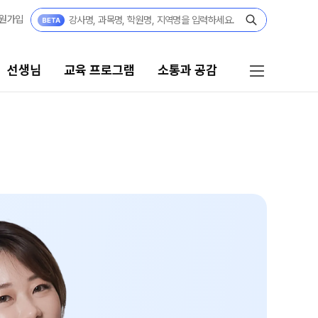
원가입
선생님
교육 프로그램
소통과 공감
프로그램
소통과 공감
리 시스템
공지사항
 자습전용관
부모님 공간
부모님 편지
 콘텐츠
캠퍼스 생활
 모의고사
주간 식단표
위 실전 모의고사
학원 상담
 더 프리미엄 모의고사
모의고사
자주 묻는 질문