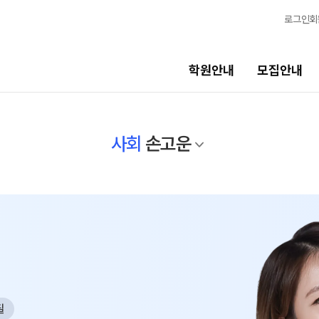
로그인
회
학원안내
모집안내
선생님
교육 
사회
손고운
선생님
학생 관
전체
바른공부
국어
N
완전학습
수학
OMEGA
영어
전국 대단
한국사
메가X대성
사회탐구
필
ALPHA 
과학탐구