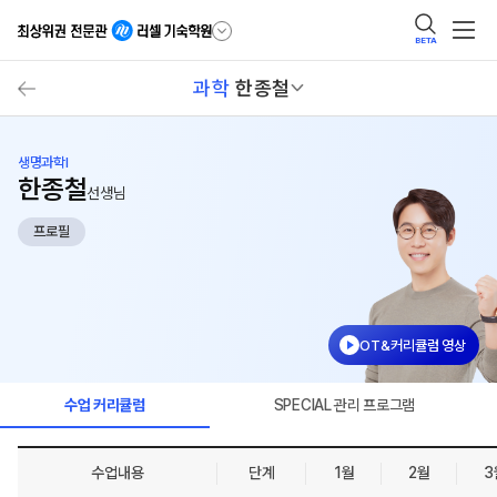
BETA
과학
한종철
생명과학I
한종철
선생님
프로필
OT&커리큘럼 영상
수업 커리큘럼
SPECIAL 관리 프로그램
수업내용
단계
1월
2월
3