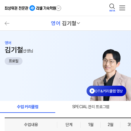
BETA
영어
김기철
영어
김기철
선생님
프로필
OT&커리큘럼 영상
수업 커리큘럼
SPECIAL 관리 프로그램
수업내용
단계
1월
2월
3