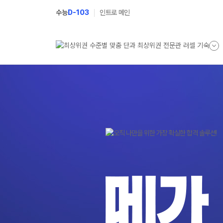
수능
D-103
인트로 메인