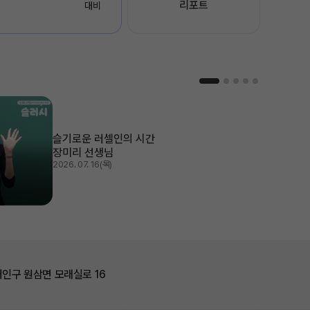
리포트
대비
슬기로운 러셀인의 시간
전국 대단위 실전모의고사
장미리 선생님
2026. 07. 21(화)
2026. 07. 16(목)
인구 원삼면 모래실로 16