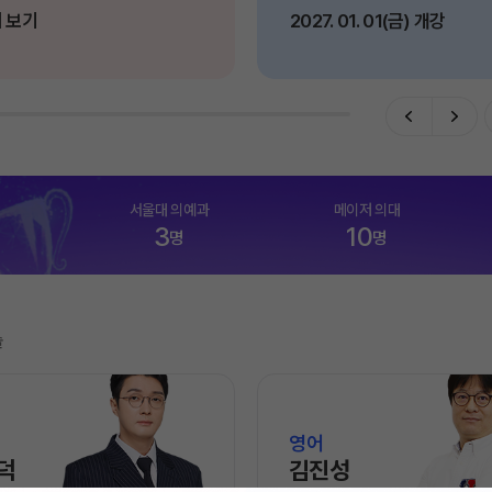
 보기
2027. 01. 01(금) 개강
수학 아이
논술
2026 수
학습스케
학사일정
하루 일과
서울대 의예과
메이저 의대
재원생 
3
10
명
명
메가패스 
메가 스마
질문답변 앱
술
영어
덕
김진성