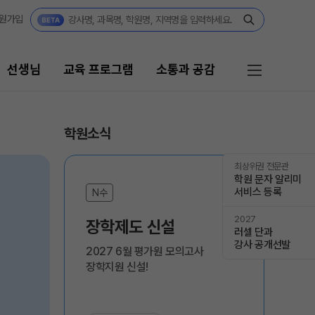
원가입
선생님
교육 프로그램
소통과 공감
프로그램
소통과 공감
학원소식
리 시스템
공지사항
최상위권 전문관
학원 문자 알리미
서비스 등록
 자습전용관
부모님 공간
N수
부모님 편지
2027
 콘텐츠
장학제도 신설
러셀 단과
캠퍼스 생활
강사 공개선발
 모의고사
2027 6월 평가원 모의고사 

주간 식단표
장학지원 신설!
위 실전 모의고사
학원 상담
 더 프리미엄 모의고사
모의고사
자주 묻는 질문