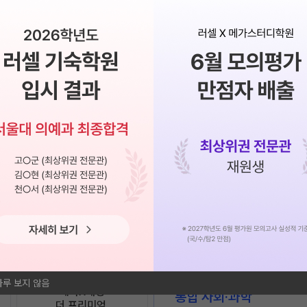
부모님 편지
2026. 08. 07(금)
2026. 02. 21(토)
황
2026. 01. 26(월)
2026. 01. 06(화)
큰 꿈을 위해 노력하고 있
2024. 11. 12(화)
사랑을 담은 따뜻한 
오늘 작성된 편지
올해 수험생에게 전달된
하루 보지 않음
메가X대성

통합 사회·과학

더 프리미엄 