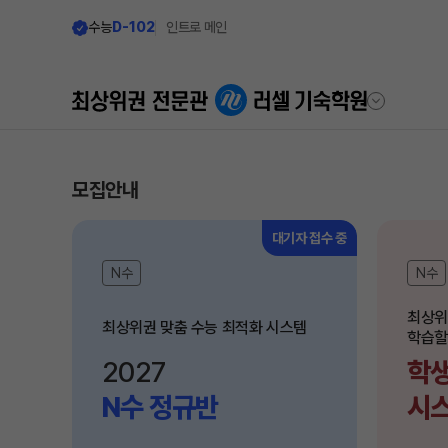
수능
D-102
인트로 메인
학원안내
모집안내
모집안내
러셀 기숙 이야기
모집요강
 접수 중
대기자 접수 중
2027 윈터스쿨
N수
N수
러셀 기숙의 진심
N
2027 윈터플러스
학습환경에 대한 생각
최상위
최상위권 맞춤 수능 최적화 시스템
2027 반수반
학습할
먹거리에 대한 생각
2027 N수 정규반
2027
학생
위생/안전에 대한 생각
장학제도
N수 정규반
시
학원 둘러보기
입학 준비
사이버 투어