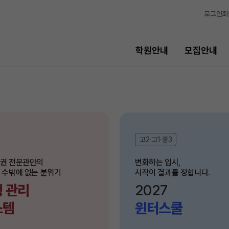
로그인
회
학원안내
모집안내
선생님
교육 
선생님
학생 관
전체
고2·고1·중3
바른공부
국어
N
완전학습
권 전문관만의

변화하는 입시,

수학
 수밖에 없는 분위기
OMEGA
영어
 관리
2027
전국 대단
한국사
스템
윈터스쿨
메가X대성
사회탐구
ALPHA 
과학탐구