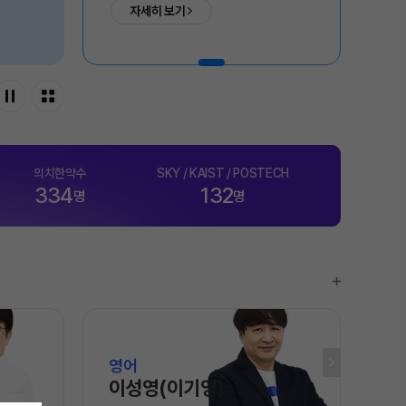
자세히 보기
젠
온라인 상담
능 적중 문항
방문상담 예약
원장과 소통하기
줄
설명회·공개특강
표
의치한약수
SKY / KAIST / POSTECH
특별 혜택
334
132
명
명
특별 지원
트 리포트
 QUBE
영어
영
이성영(이기영)
조