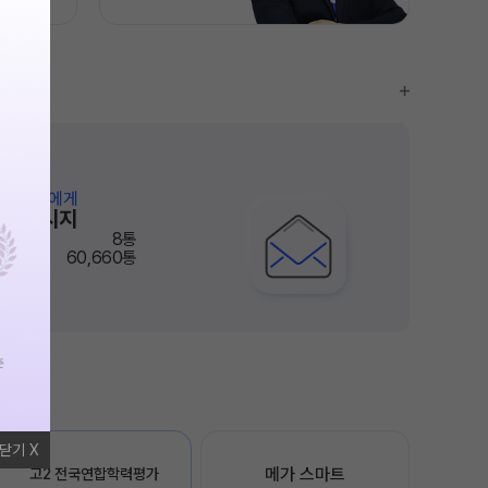
는 자녀들에게
응원 메시지
8통
 편지
60,660통
닫기
메가 스마트

고2 전국연합학력평가
