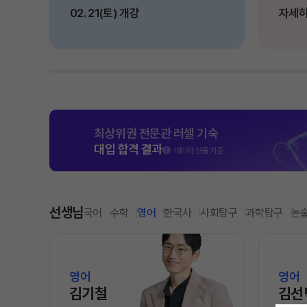
02. 21(토) 개강
자세히
학원 시설
입학준비물
입학 자료 신청
위치안내
환불 규정
2026 입시 결과
최상위권 전문관 러셀 기숙
대입 합격 결과
데이터 산출 기준
선생님
국어
수학
영어
한국사
사회탐구
과학탐구
논
영어
영어
김기철
김선